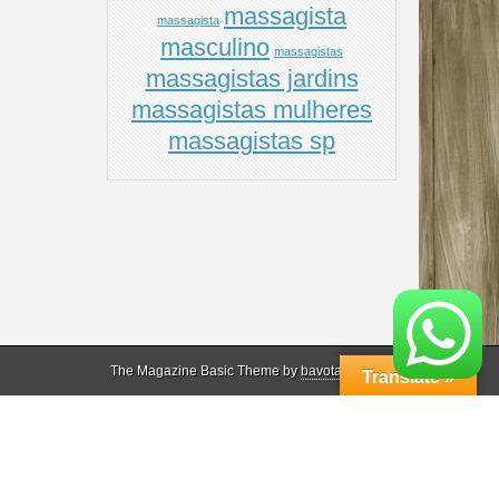
massagista
massagista
masculino
massagistas
massagistas jardins
massagistas mulheres
massagistas sp
The Magazine Basic Theme by
bavotasan.com
.
Translate »