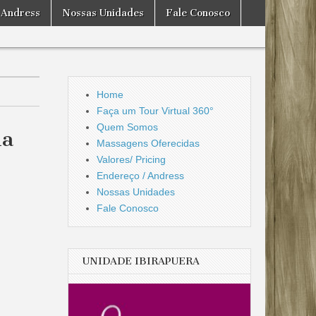
 Andress
Nossas Unidades
Fale Conosco
Home
Faça um Tour Virtual 360°
Quem Somos
ma
Massagens Oferecidas
Valores/ Pricing
Endereço / Andress
Nossas Unidades
Fale Conosco
UNIDADE IBIRAPUERA