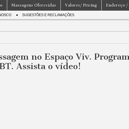
os
Massagens Oferecidas
Valores/ Pricing
Endereço /
NOSCO
SUGESTÕES E RECLAMAÇÕES
assagem no Espaço Viv. Progra
T. Assista o vídeo!