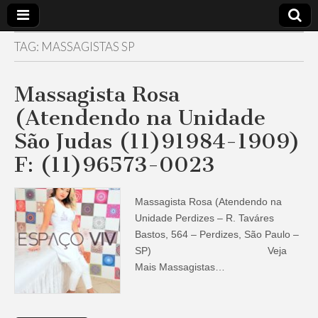
TAG:
MASSAGISTAS SP
Massagem
A Melhor
Equipe de
Massagem
São Paulo
Massagista Rosa
de São
Paulo –
(Atendendo na Unidade
Equipe
24 horas
Gorete
São Judas (11)91984-1909)
F: (11)96573-0023
Massagista Rosa (Atendendo na
Unidade Perdizes – R. Taváres
Bastos, 564 – Perdizes, São Paulo –
SP) Veja
Mais Massagistas…