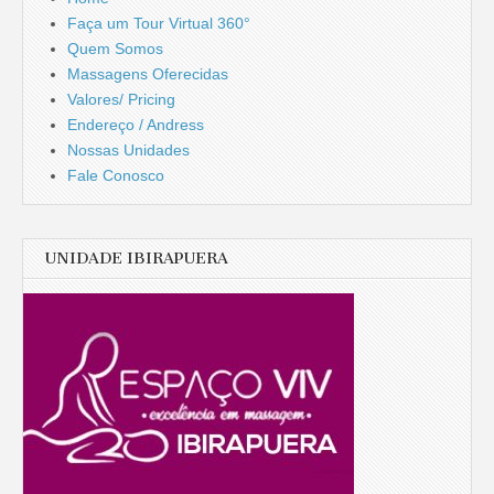
Faça um Tour Virtual 360°
Quem Somos
Massagens Oferecidas
Valores/ Pricing
Endereço / Andress
Nossas Unidades
Fale Conosco
UNIDADE IBIRAPUERA