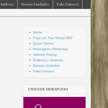
 Andress
Nossas Unidades
Fale Conosco
Home
Faça um Tour Virtual 360°
Quem Somos
Massagens Oferecidas
Valores/ Pricing
Endereço / Andress
Nossas Unidades
Fale Conosco
UNIDADE IBIRAPUERA