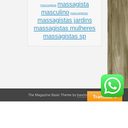
massagista
massagista
masculino
massagistas
massagistas jardins
massagistas mulheres
massagistas sp
The Magazine Basic Theme by
bavotasan.com
.
Translate »