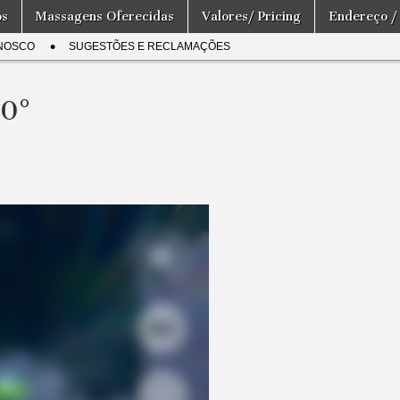
os
Massagens Oferecidas
Valores/ Pricing
Endereço /
NOSCO
SUGESTÕES E RECLAMAÇÕES
60°