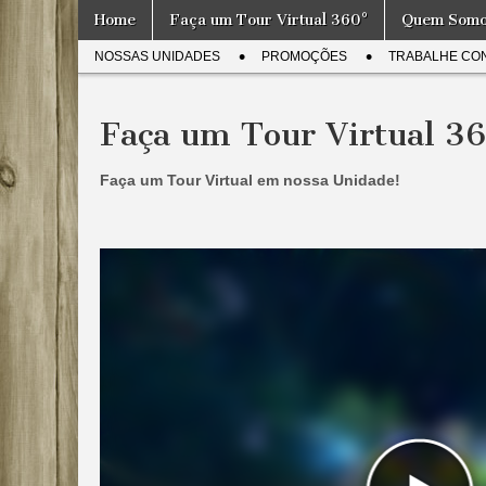
Skip
Main
Home
Faça um Tour Virtual 360°
Quem Som
to
Massagem
menu
A Melhor
Sub
content
Equipe de
NOSSAS UNIDADES
PROMOÇÕES
TRABALHE CO
Massagem
menu
São Paulo
de São
Paulo –
Faça um Tour Virtual 3
Equipe
24 horas
Gorete
Faça um Tour Virtual em nossa Unidade!