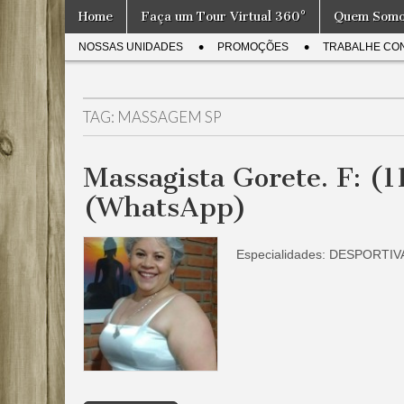
Skip
Main
Home
Faça um Tour Virtual 360°
Quem Som
to
Massagem
menu
A Melhor
Sub
content
Equipe de
NOSSAS UNIDADES
PROMOÇÕES
TRABALHE CO
Massagem
menu
São Paulo
de São
Paulo –
Equipe
24 horas
TAG:
MASSAGEM SP
Gorete
Massagista Gorete. F: 
(WhatsApp)
Especialidades: DESPOR