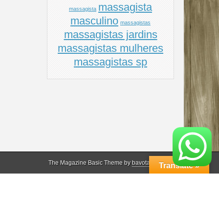
massagista
massagista
masculino
massagistas
massagistas jardins
massagistas mulheres
massagistas sp
The Magazine Basic Theme by
bavotasan.com
.
Translate »