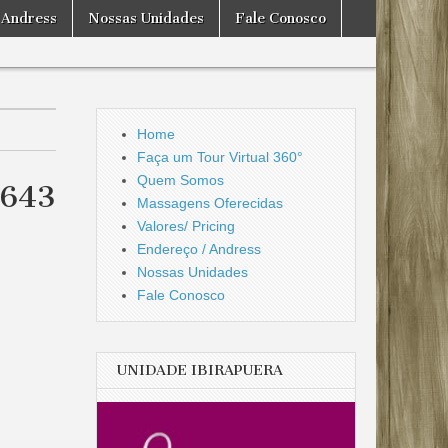
 Andress
Nossas Unidades
Fale Conosco
Home
Faça um Tour Virtual 360°
Quem Somos
6643
Massagens Oferecidas
Valores/ Pricing
Endereço / Andress
Nossas Unidades
Fale Conosco
UNIDADE IBIRAPUERA